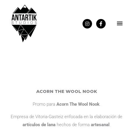
Men
I
F
n
a
Princ
s
c
t
e
a
b
g
o
r
o
a
k
m
-
f
ACORN THE WOOL NOOK
Promo para
Acorn The Wool Nook
.
Empresa de Vitoria-Gasteiz enfocada en la elaboración de
artículos de lana
hechos de forma
artesanal
.